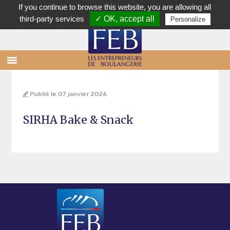
If you continue to browse this website, you are allowing all
third-party services
✓ OK, accept all
Personalize
Aller au contenu principal
Aller au contenu secondaire
Menu principal
Publié le
07 janvier 2026
SIRHA Bake & Snack