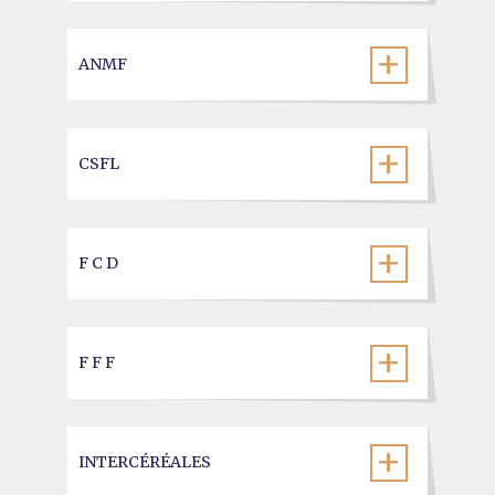
ANMF
CSFL
F C D
F F F
INTERCÉRÉALES